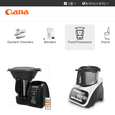
그룹
한국어(스위치)
그룹 사이트
Select language
简体中文
English
Français
Deutsch
Garment Steamers
Blenders
Food Processors
Stand Mix
русский
한국어
Portuguese
日本語
ภาษาไทย
Türkiye
Español
Tiếng Việt
عربى
فارسی