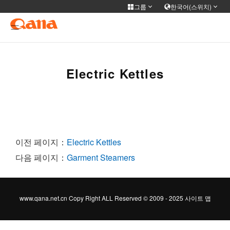
그룹
한국어(스위치)
그룹 사이트
Select language
简体中文
English
Français
Deutsch
Electric Kettles
русский
한국어
Portuguese
日本語
ภาษาไทย
Türkiye
Español
Tiếng Việt
عربى
فارسی
이전 페이지：
Electric Kettles
다음 페이지：
Garment Steamers
www.qana.net.cn Copy Right ALL Reserved © 2009 - 2025
사이트 맵