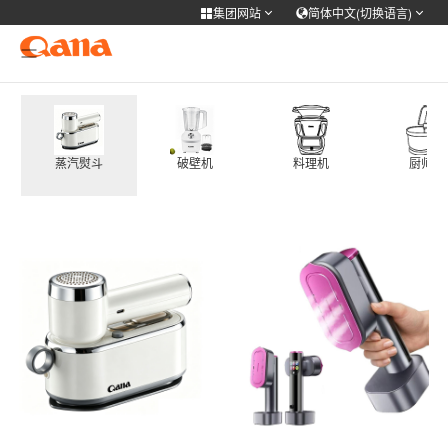
集团网站
简体中文(切换语言)
集团网站
选择语言
Cooker Tableware Kitchen knife
简体中文
English
Français
Deutsch
Cooker Cutlery\Flatware Kitchen knife Cookware
蒸汽熨斗
破壁机
料理机
厨师机
русский
한국어
Portuguese
日本語
QANA HOUSWARE
ภาษาไทย
Türkiye
Español
Tiếng Việt
医用\健康
عربى
فارسی
个人护理