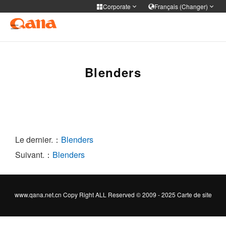
Corporate
Français (Changer)
Corporate
Selection Language
Ustensiles de cuisson Couvert Couteau de cuisine
简体中文
English
Français
Deutsch
Blenders
Medical Santé
русский
한국어
Portuguese
日本語
Soins personnels
ภาษาไทย
Türkiye
Español
Tiếng Việt
عربى
فارسی
Le dernier.：
Blenders
Suivant.：
Blenders
www.qana.net.cn Copy Right ALL Reserved © 2009 - 2025
Carte de site